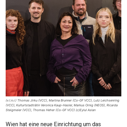
(v.l.n.r.) Thomas Jirku (VCC), Martina Brunner (Co-GF VCC), Lutz Leichsenring
(VCC), Kulturtstadträtin Veronica Kaup-Hasler, Markus Ornig (NEOS), Ricarda
Steigmeier (VCC), Thomas Heher (Co-GF VCC) (c)Eylul Aslan
Wien hat eine neue Einrichtung um das