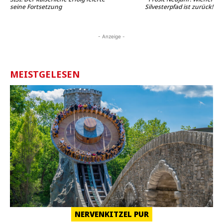
seine Fortsetzung
Silvesterpfad ist zurück!
- Anzeige -
MEISTGELESEN
NERVENKITZEL PUR