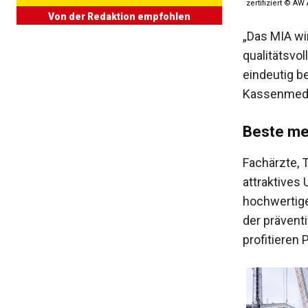
zertifiziert © A
Von der Redaktion empfohlen
„Das MIA wi
qualitätsvo
eindeutig b
Kassenmedi
Beste me
Fachärzte, 
attraktives
hochwertige
der prävent
profitieren