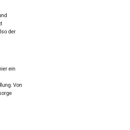
und
t
lso der
ier ein
lung. Von
sorge