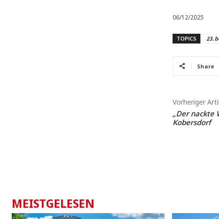
06/12/2025
TOPICS
23. b
Share
Vorheriger Arti
„Der nackte 
Kobersdorf
MEISTGELESEN