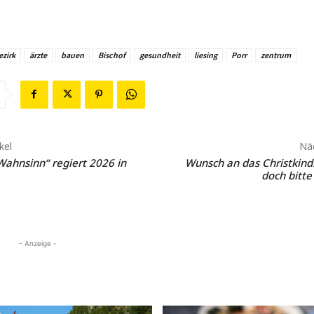
ezirk
ärzte
bauen
Bischof
gesundheit
liesing
Porr
zentrum
kel
Näc
Wahnsinn“ regiert 2026 in
Wunsch an das Christkind
doch bitte
- Anzeige -