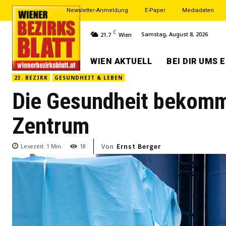
Newsletter-Anmeldung
E-Paper
Mediadaten
C
Samstag, August 8, 2026
21.7
Wien
WIEN AKTUELL
BEI DIR UMS 
23. BEZIRK
GESUNDHEIT & LEBEN
Die Gesundheit bekommt
Zentrum
Von
Ernst Berger
Lesezeit:
1
Min.
18