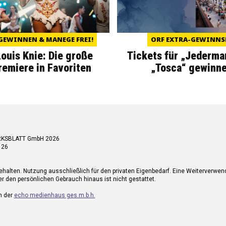
GEWINNEN & MANEGE FREI!
ORF EXTRA-GEWINNS
Louis Knie: Die große
Tickets für „Jederma
miere in Favoriten
„Tosca“ gewinne
RKSBLATT GmbH 2026
 26
ehalten. Nutzung ausschließlich für den privaten Eigenbedarf. Eine Weiterverwe
r den persönlichen Gebrauch hinaus ist nicht gestattet.
n der
echo medienhaus ges.m.b.h.