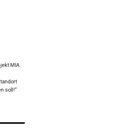
ojekt MIA
Standort
 soll!“