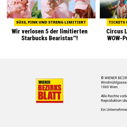
SÜSS, PINK UND STRENG LIMITIERT
TICKETS 
Wir verlosen 5 der limitierten
Circus 
Starbucks Bearistas™!
WOW-Pre
© WIENER BEZI
Windmühlgasse
1060 Wien.
Alle Rechte vorb
Reproduktion übe
Ein Unternehme