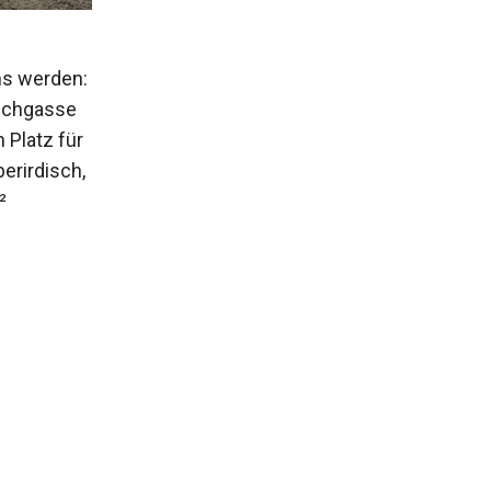
hs werden:
lichgasse
h Platz für
erirdisch,
²