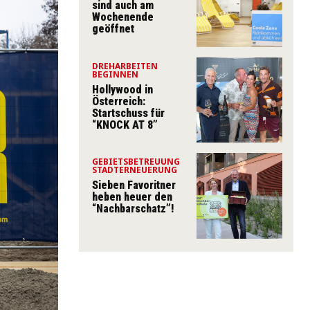
sind auch am
Wochenende
geöffnet
DREHARBEITEN
BEGINNEN
Hollywood in
Österreich:
Startschuss für
“KNOCK AT 8”
GEBIETSBETREUUNG
STADTERNEUERUNG
Sieben Favoritner
heben heuer den
“Nachbarschatz”!