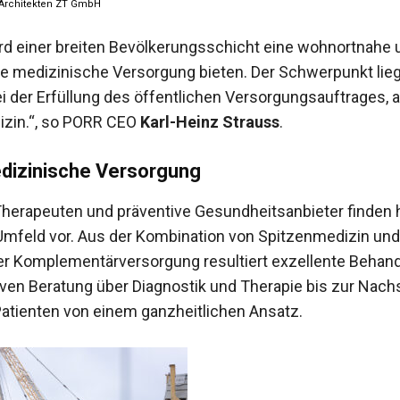
W Architekten ZT GmbH
rd einer breiten Bevölkerungsschicht eine wohnortnahe 
lle medizinische Versorgung bieten. Der Schwerpunkt lieg
ei der Erfüllung des öffentlichen Versorgungsauftrages, a
zin.“, so PORR CEO
Karl-Heinz Strauss
.
dizinische Versorgung
Therapeuten und präventive Gesundheitsanbieter finden h
 Umfeld vor. Aus der Kombination von Spitzenmedizin und
r Komplementärversorgung resultiert exzellente Behand
iven Beratung über Diagnostik und Therapie bis zur Nach
 Patienten von einem ganzheitlichen Ansatz.