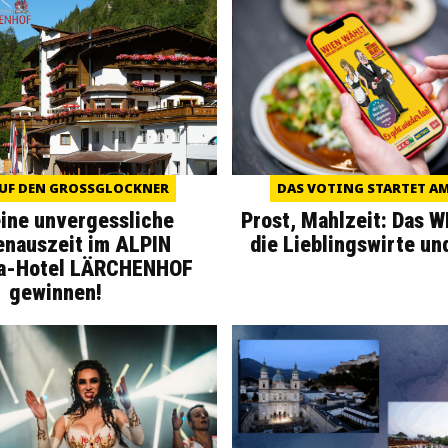
UF DEN GROSSGLOCKNER
DAS VOTING STARTET AM 
eine unvergessliche
Prost, Mahlzeit: Das 
enauszeit im ALPIN
die Lieblingswirte un
a-Hotel LÄRCHENHOF
gewinnen!