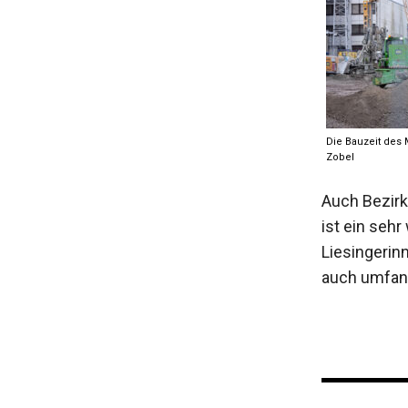
Die Bauzeit des 
Zobel
Auch Bezir
ist ein seh
Liesingerin
auch umfan