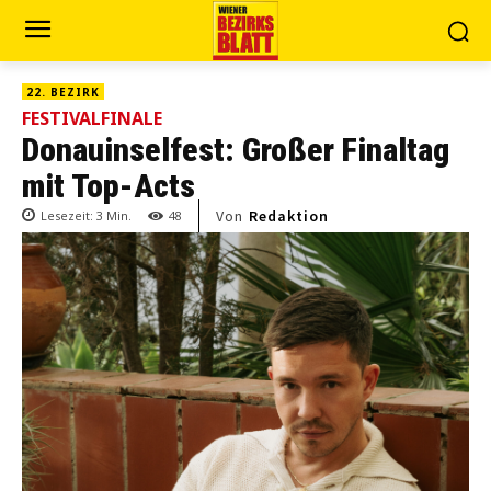
22. BEZIRK
FESTIVALFINALE
Donauinselfest: Großer Finaltag
mit Top-Acts
Von
Redaktion
Lesezeit:
3
Min.
48