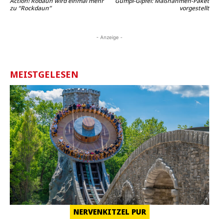
Action! Rodaun wird einmal mehr
Gumpi-Gipfel: Maßnahmen-Paket
zu “Rockdaun”
vorgestellt
- Anzeige -
MEISTGELESEN
NERVENKITZEL PUR