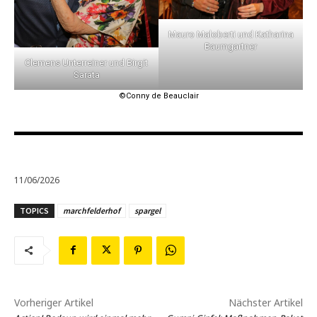
Mauro Maloberti und Katharina
Baumgartner
Clemens Unterreiner und Birgit
Sarata
©Conny de Beauclair
11/06/2026
TOPICS
marchfelderhof
spargel
Vorheriger Artikel
Nächster Artikel