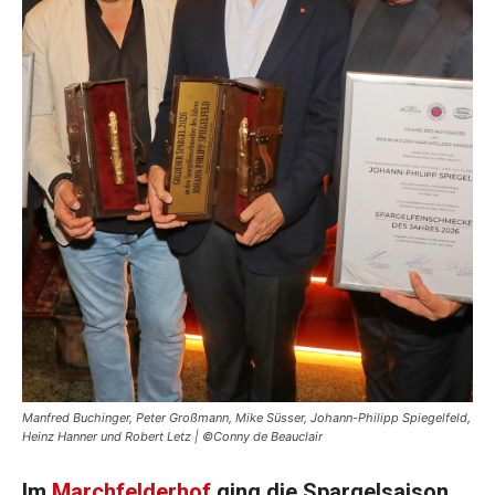
Manfred Buchinger, Peter Großmann, Mike Süsser, Johann-Philipp Spiegelfeld,
Heinz Hanner und Robert Letz | ©Conny de Beauclair
Im
Marchfelderhof
ging die Spargelsaison