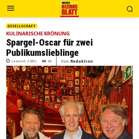
GESELLSCHAFT
KULINARISCHE KRÖNUNG
Spargel-Oscar für zwei
Publikumslieblinge
Von
Redaktion
Lesezeit:
2
Min.
66