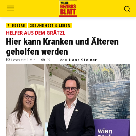
7. BEZIRK
GESUNDHEIT & LEBEN
HELFER AUS DEM GRÄTZL
Hier kann Kranken und Älteren
geholfen werden
Von
Hans Steiner
Lesezeit:
1
Min.
19