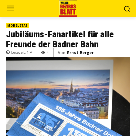
MOBILITÄT
Jubiläums-Fanartikel für alle
Freunde der Badner Bahn
Von
Ernst Berger
Lesezeit:
1
Min.
4