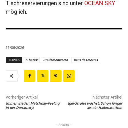
Tischreservierungen sind unter
OCEAN SKY
möglich.
11/06/2026
TOPICS
6. bezirk
Dreifarbenwaran
haus des meeres
Vorheriger Artikel
Nächster Artikel
Immer wieder: Matchday-Feeling
Igel-Straße wächst: Schon länger
in der Donaucity!
als ein Halbmarathon
- Anzeige -