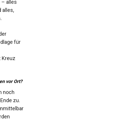
– alles
alles,
.
der
dlage für
t Kreuz
en vor Ort?
an noch
 Ende zu.
unmittelbar
rden