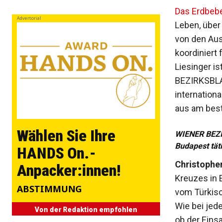
Das Erdbebe
Advertorial
Leben, über
von den Aus
koordiniert 
Liesinger i
BEZIRKSBLAT
internation
aus am best
Wählen Sie Ihre
WIENER BEZIR
Budapest täti
HANDS On.-
Christophe
Anpacker:innen!
Kreuzes in 
ABSTIMMUNG
vom Türkisc
Wie bei jed
Von der Redaktion empfohlen
ob der Eins