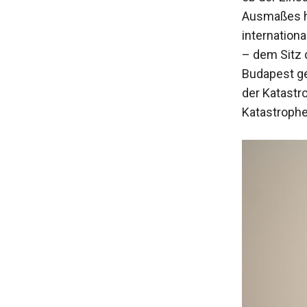
Ausmaßes ha
internation
– dem Sitz 
Budapest ge
der Katastro
Katastrophen