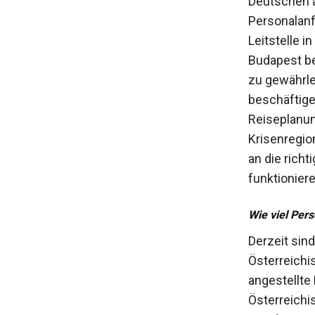
Deutschen 
Personalanf
Leitstelle i
Budapest be
zu gewährle
beschäftige
Reiseplanun
Krisenregio
an die rich
funktioniere
Wie viel Per
Derzeit sin
Österreichi
angestellte 
Österreichis