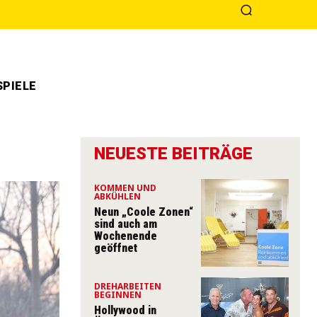
PIELE
NEUESTE BEITRÄGE
KOMMEN UND
ABKÜHLEN
Neun „Coole Zonen“
sind auch am
Wochenende
geöffnet
DREHARBEITEN
BEGINNEN
Hollywood in