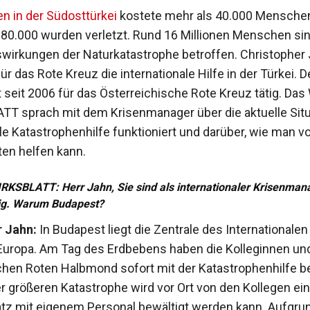
n in der Südosttürkei
kostete mehr als 40.000 Mensche
 80.000 wurden verletzt. Rund 16 Millionen Menschen sin
wirkungen der Naturkatastrophe betroffen. Christopher
für das Rote Kreuz die internationale Hilfe in der Türkei. D
st seit 2006 für das Österreichische Rote Kreuz tätig. Da
T sprach mit dem Krisenmanager über die aktuelle Situ
ale Katastrophenhilfe funktioniert und darüber, wie man v
en helfen kann.
KSBLATT: Herr Jahn, Sie sind als internationaler Krisenmana
g.
Warum Budapest?
r Jahn:
In Budapest liegt die Zentrale des Internationale
Europa. Am Tag des Erdbebens haben die Kolleginnen un
hen Roten Halbmond sofort mit der Katastrophenhilfe 
er größeren Katastrophe wird vor Ort von den Kollegen ei
atz mit eigenem Personal bewältigt werden kann. Aufgru