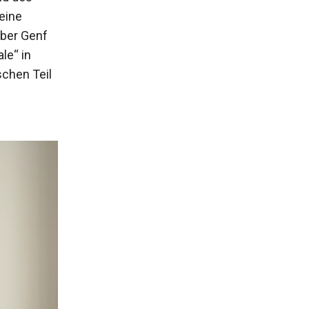
eine
über Genf
le“ in
schen Teil