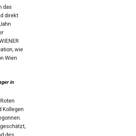
n das
d direkt
 Jahn
er
s WIENER
ation, wie
on Wien
ger in
n Roten
d Kollegen
begonnen.
ngeschätzt,
nd des