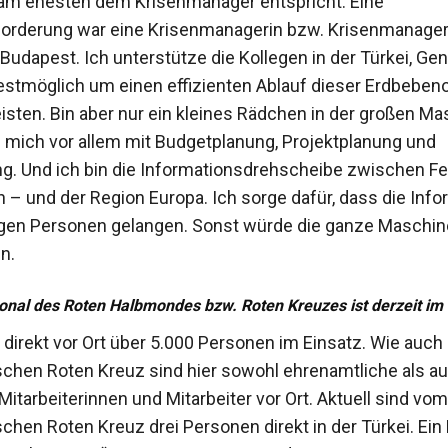
am ehesten dem Krisenmanager entspricht. Eine
orderung war eine Krisenmanagerin bzw. Krisenmanager 
n Budapest. Ich unterstütze die Kollegen in der Türkei, Ge
stmöglich um einen effizienten Ablauf dieser Erdbeben
isten. Bin aber nur ein kleines Rädchen in der großen Ma
 mich vor allem mit Budgetplanung, Projektplanung und
g. Und ich bin die Informationsdrehscheibe zwischen Fe
n – und der Region Europa. Ich sorge dafür, dass die Inf
tigen Personen gelangen. Sonst würde die ganze Maschin
n.
sonal des Roten Halbmondes bzw. Roten Kreuzes ist derzeit im 
d direkt vor Ort über 5.000 Personen im Einsatz. Wie auch
schen Roten Kreuz sind hier sowohl ehrenamtliche als a
Mitarbeiterinnen und Mitarbeiter vor Ort. Aktuell sind vom
chen Roten Kreuz drei Personen direkt in der Türkei. Ein