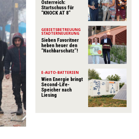
Österreich:
Startschuss für
“KNOCK AT 8”
GEBIETSBETREUUNG
STADTERNEUERUNG
Sieben Favoritner
heben heuer den
“Nachbarschatz”!
E-AUTO-BATTERIEN
Wien Energie bringt
Second-Life-
Speicher nach
Liesing