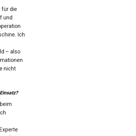
für die
nf und
operation
schine. Ich
ld – also
ormationen
e nicht
Einsatz?
 beim
uch
 Experte