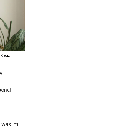
 Kreuz in
e
sonal
, was im