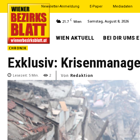
Newsletter-Anmeldung
E-Paper
Mediadaten
C
Samstag, August 8, 2026
21.7
Wien
WIEN AKTUELL
BEI DIR UMS 
CHRONIK
Exklusiv: Krisenmanage
Von
Redaktion
Lesezeit:
5
Min.
2