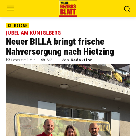
13. BEZIRK
JUBEL AM KÜNIGLBERG
Neuer BILLA bringt frische
Nahversorgung nach Hietzing
Von
Redaktion
Lesezeit:
1
Min.
542