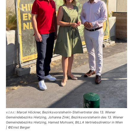
v.l.n.r.: Marcel Höckner, Bezirksvorsteherin-Stellvertreter des 13. Wiener
Gemeindebezirks Hietzing, Johanna Zinkl, Bezirksvorsteherin des 13. Wiener
Gemeindebezirks Hietzing, Hamed Mohseni, BILLA Vertriebsdirektor in Wien
| ©Ernst Berger