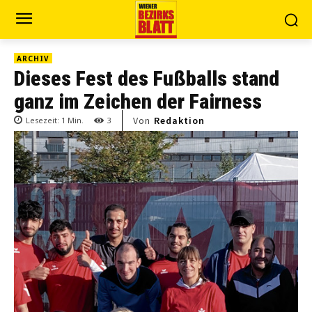
ARCHIV
Dieses Fest des Fußballs stand
ganz im Zeichen der Fairness
Von
Redaktion
Lesezeit:
1
Min.
3