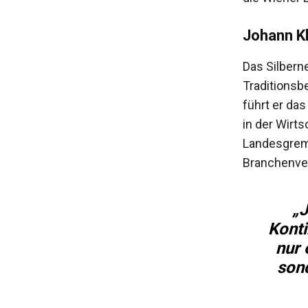
Johann K
Das Silbern
Traditionsbe
führt er da
in der Wirt
Landesgremi
Branchenver
„J
Konti
nur 
sond