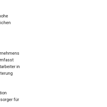
 hohe
lichen
ternehmens
 umfasst
arbeiter in
iterung
tion
sorger für