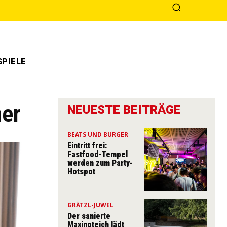
PIELE
her
NEUESTE BEITRÄGE
BEATS UND BURGER
Eintritt frei:
Fastfood-Tempel
werden zum Party-
Hotspot
GRÄTZL-JUWEL
Der sanierte
Maxingteich lädt