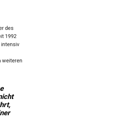
er des
eit 1992
 intensiv
n weiteren
he
nicht
hrt,
iner