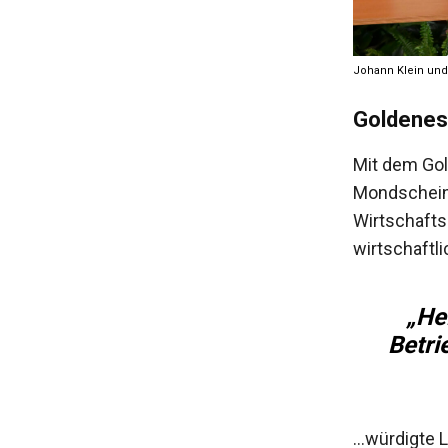
Johann Klein und 
Goldenes
Mit dem Go
Mondschein 
Wirtschafts
wirtschaftl
„He
Betri
…würdigte L