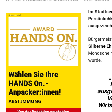
Im Stadtse
Advertorial
Persönlichk
ausgezeich
Bürgermeist
Silberne E
Mondschei
wurde.
Wählen Sie Ihre
„
HANDS On.-
Anpacker:innen!
ausge
V
ABSTIMMUNG
Wirt
Von der Redaktion empfohlen