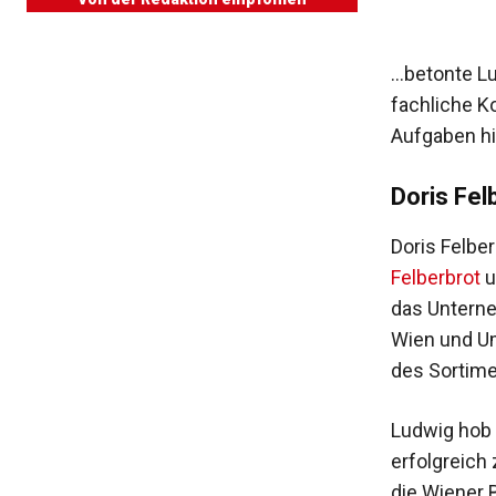
…betonte Lu
fachliche K
Aufgaben hi
Doris Fel
Doris Felbe
Felberbrot
u
das Unterne
Wien und Um
des Sortim
Ludwig hob h
erfolgreich
die Wiener 