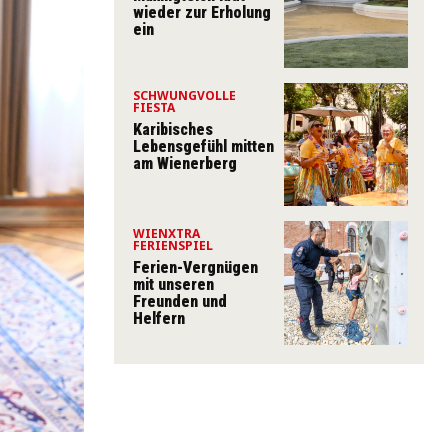
wieder zur Erholung
ein
SCHWUNGVOLLE
FIESTA
Karibisches
Lebensgefühl mitten
am Wienerberg
WIENXTRA
FERIENSPIEL
Ferien-Vergnügen
mit unseren
Freunden und
Helfern