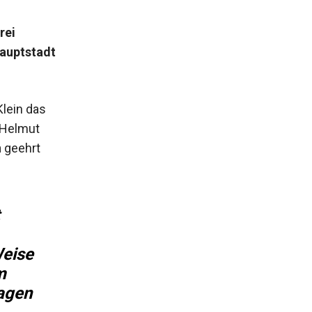
rei
hauptstadt
lein das
 Helmut
n
geehrt
t
Weise
m
agen