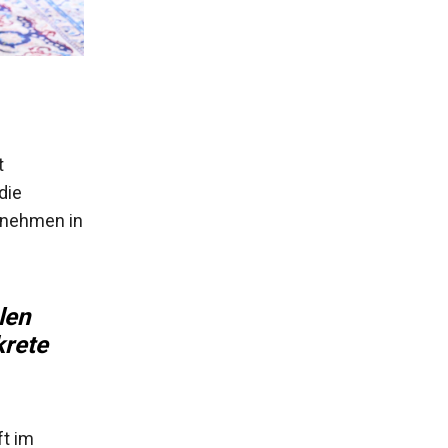
t
die
rnehmen in
len
krete
t im