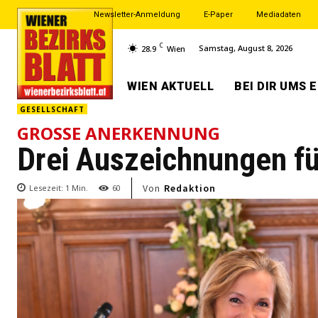
Newsletter-Anmeldung
E-Paper
Mediadaten
C
Samstag, August 8, 2026
28.9
Wien
WIEN AKTUELL
BEI DIR UMS 
GESELLSCHAFT
GROSSE ANERKENNUNG
Drei Auszeichnungen f
Von
Redaktion
Lesezeit:
1
Min.
60