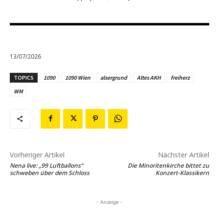
13/07/2026
TOPICS
1090
1090 Wien
alsergrund
Altes AKH
freiherz
WM
Vorheriger Artikel
Nächster Artikel
Nena live: „99 Luftballons“
Die Minoritenkirche bittet zu
schweben über dem Schloss
Konzert-Klassikern
- Anzeige -