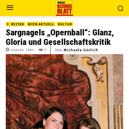
3. BEZIRK
WIEN AKTUELL
KULTUR
Sargnagels „Opernball“: Glanz,
Gloria und Gesellschaftskritik
Von
Michaela Görlich
Lesezeit:
1
Min.
3