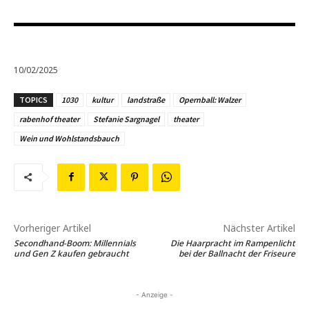
10/02/2025
TOPICS
1030
kultur
landstraße
Opernball: Walzer
rabenhof theater
Stefanie Sargnagel
theater
Wein und Wohlstandsbauch
Vorheriger Artikel
Nächster Artikel
Secondhand-Boom: Millennials
Die Haarpracht im Rampenlicht
und Gen Z kaufen gebraucht
bei der Ballnacht der Friseure
- Anzeige -