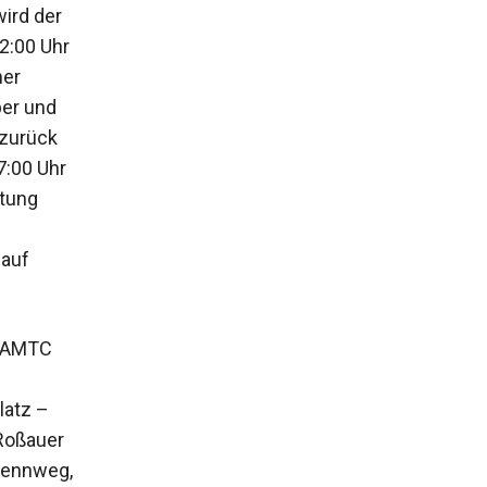
wird der
2:00 Uhr
ner
per und
 zurück
7:00 Uhr
ltung
lauf
 ÖAMTC
latz –
 Roßauer
Rennweg,