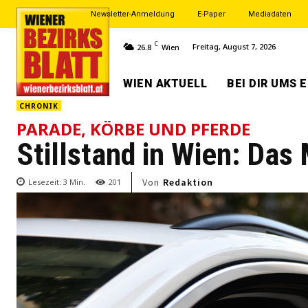
Newsletter-Anmeldung
E-Paper
Mediadaten
C
Freitag, August 7, 2026
26.8
Wien
WIEN AKTUELL
BEI DIR UMS 
CHRONIK
PARADE, KÖRBE UND PFERDE
Stillstand in Wien: D
Von
Redaktion
Lesezeit:
3
Min.
201