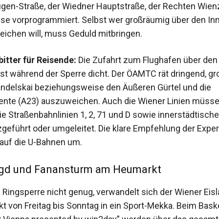
ugen-Straße, der Wiedner Hauptstraße, der Rechten Wien
se vorprogrammiert. Selbst wer großräumig über den In
eichen will, muss Geduld mitbringen.
itter für Reisende:
Die Zufahrt zum Flughafen über den
ist während der Sperre dicht. Der ÖAMTC rät dringend, g
ndelskai beziehungsweise den Äußeren Gürtel und die
nte (A23) auszuweichen. Auch die Wiener Linien müss
ie Straßenbahnlinien 1, 2, 71 und D sowie innerstädtische
geführt oder umgeleitet. Die klare Empfehlung der Exper
 auf die U-Bahnen um.
gd und Fanansturm am Heumarkt
e Ringsperre nicht genug, verwandelt sich der Wiener Eisl
 von Freitag bis Sonntag in ein Sport-Mekka. Beim Baske