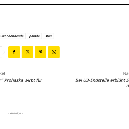
a-Wochendende
parade
stau
kel
Näc
” Prohaska wirbt für
Bei U3-Endstelle erblüht 
n
- Anzeige -