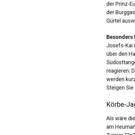
der Prinz-E
der Burggas
Gürtel ausw
Besonders b
Josefs-Kai 
über den Ha
Südosttange
reagieren: D
werden kurz
Steigen Sie
Körbe-Ja
Als wäre di
am Heumarkt