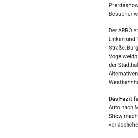
Pferdeshow
Besucher we
Der ARBÖ er
Linken und 
Straße, Bur
Vogelweidpl
der Stadtha
Alternativen
Westbahnho
Das Fazit 
Auto nach M
Show macht 
verlässlich