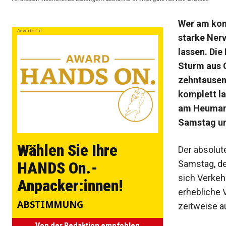
Wer am kom
Advertorial
starke Nerv
lassen. Di
Sturm aus 
zehntausen
komplett l
am Heumark
Samstag un
Wählen Sie Ihre
Der absolut
Samstag, de
HANDS On.-
sich Verkeh
Anpacker:innen!
erhebliche 
ABSTIMMUNG
zeitweise a
Von der Redaktion empfohlen