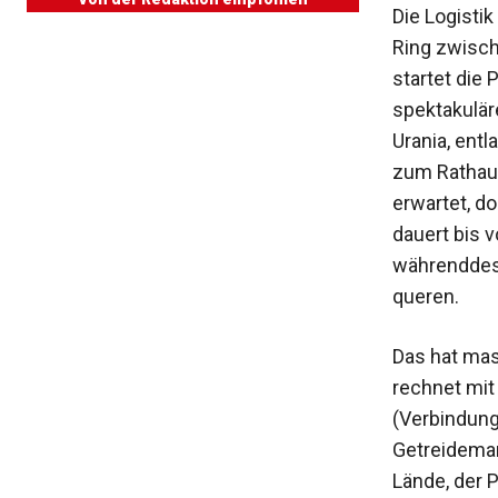
Die Logistik
Ring zwisc
startet die
spektakulä
Urania, ent
zum Rathaus
erwartet, d
dauert bis 
währenddess
queren.
Das hat ma
rechnet mit
(Verbindung
Getreidemar
Lände, der 