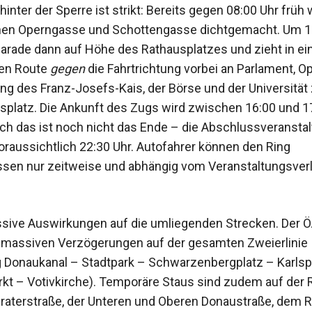
 hinter der Sperre ist strikt: Bereits gegen 08:00 Uhr früh 
hen Operngasse und Schottengasse dichtgemacht. Um 1
 Parade dann auf Höhe des Rathausplatzes und zieht in ei
ren Route
gegen
die Fahrtrichtung vorbei an Parlament, O
lang des Franz-Josefs-Kais, der Börse und der Universität
platz. Die Ankunft des Zugs wird zwischen 16:00 und 1
och das ist noch nicht das Ende – die Abschlussveransta
voraussichtlich 22:30 Uhr. Autofahrer können den Ring
en nur zeitweise und abhängig vom Veranstaltungsver
ssive Auswirkungen auf die umliegenden Strecken. Der
 massiven Verzögerungen auf der gesamten Zweierlinie
 Donaukanal – Stadtpark – Schwarzenbergplatz – Karlsp
kt – Votivkirche). Temporäre Staus sind zudem auf der
Praterstraße, der Unteren und Oberen Donaustraße, dem 