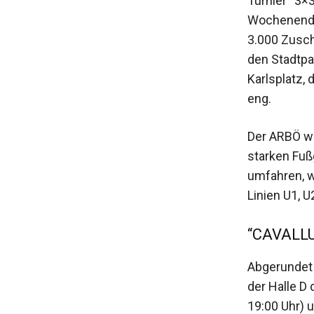
Turnier “3×
Wochenende 
3.000 Zusch
den Stadtpa
Karlsplatz,
eng.
Der ARBÖ wa
starken Fuß
umfahren, w
Linien U1, U
“CAVALLUN
Abgerundet 
der Halle D
19:00 Uhr) u