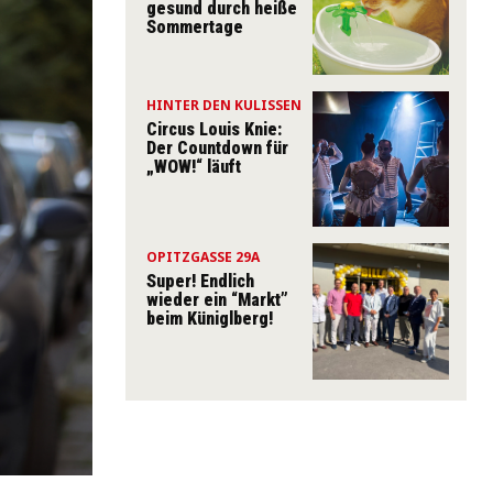
gesund durch heiße
Sommertage
HINTER DEN KULISSEN
Circus Louis Knie:
Der Countdown für
„WOW!“ läuft
OPITZGASSE 29A
Super! Endlich
wieder ein “Markt”
beim Küniglberg!