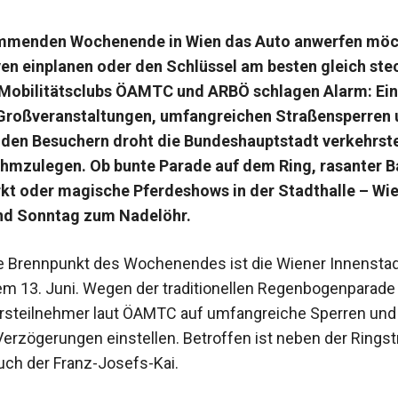
menden Wochenende in Wien das Auto anwerfen möch
en einplanen oder den Schlüssel am besten gleich ste
e Mobilitätsclubs ÖAMTC und ARBÖ schlagen Alarm: Ein
Großveranstaltungen, umfangreichen Straßensperren 
den Besuchern droht die Bundeshauptstadt verkehrst
ahmzulegen. Ob bunte Parade auf dem Ring, rasanter B
t oder magische Pferdeshows in der Stadthalle – Wi
d Sonntag zum Nadelöhr.
e Brennpunkt des Wochenendes ist die Wiener Innensta
m 13. Juni. Wegen der traditionellen Regenbogenparad
rsteilnehmer laut ÖAMTC auf umfangreiche Sperren und
Verzögerungen einstellen. Betroffen ist neben der Rings
uch der Franz-Josefs-Kai.