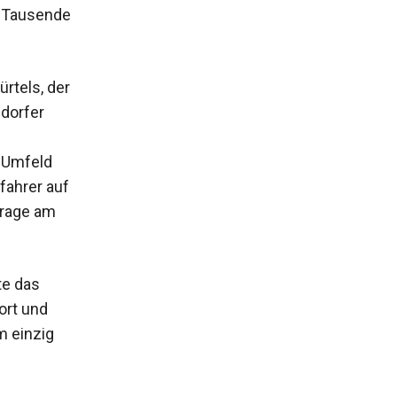
 Tausende
rtels, der
ldorfer
n Umfeld
fahrer auf
arage am
te das
ort und
m einzig