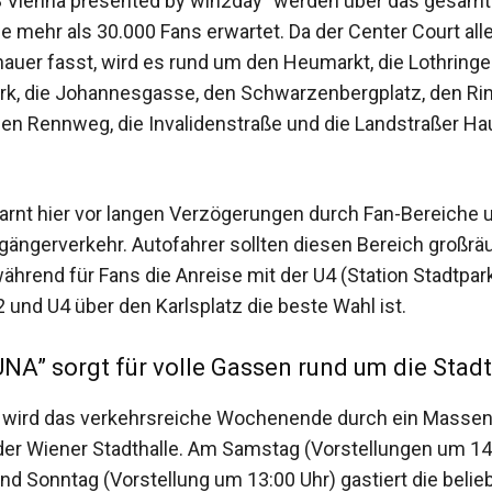
3 Vienna presented by win2day” werden über das gesam
mehr als 30.000 Fans erwartet. Da der Center Court alle
auer fasst, wird es rund um den Heumarkt, die Lothringe
rk, die Johannesgasse, den Schwarzenbergplatz, den Rin
 den Rennweg, die Invalidenstraße und die Landstraßer Ha
rnt hier vor langen Verzögerungen durch Fan-Bereiche 
gängerverkehr. Autofahrer sollten diesen Bereich großrä
ährend für Fans die Anreise mit der U4 (Station Stadtpar
2 und U4 über den Karlsplatz die beste Wahl ist.
A” sorgt für volle Gassen rund um die Stadt
wird das verkehrsreiche Wochenende durch ein Massene
 der Wiener Stadthalle. Am Samstag (Vorstellungen um 1
nd Sonntag (Vorstellung um 13:00 Uhr) gastiert die belie