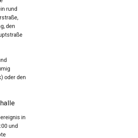
te
in rund
rstraße,
g, den
uptstraße
und
umig
k) oder den
halle
reignis in
4:00 und
bte