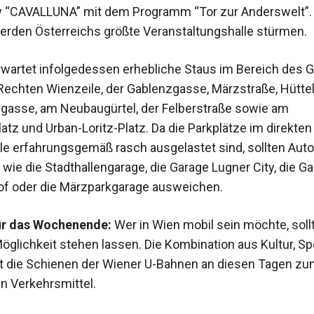
 “CAVALLUNA” mit dem Programm “Tor zur Anderswelt”.
rden Österreichs größte Veranstaltungshalle stürmen.
wartet infolgedessen erhebliche Staus im Bereich des Gü
Rechten Wienzeile, der Gablenzgasse, Märzstraße, Hütte
ggasse, am Neubaugürtel, der Felberstraße sowie am
atz und Urban-Loritz-Platz. Da die Parkplätze im direkte
lle erfahrungsgemäß rasch ausgelastet sind, sollten Auto
 wie die Stadthallengarage, die Garage Lugner City, die G
f oder die Märzparkgarage ausweichen.
für das Wochenende:
Wer in Wien mobil sein möchte, soll
öglichkeit stehen lassen. Die Kombination aus Kultur, Sp
die Schienen der Wiener U-Bahnen an diesen Tagen zu
en Verkehrsmittel.