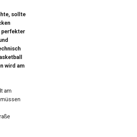
te, sollte
cken
 perfekter
und
echnisch
asketball
en wird am
dt am
e müssen
traße