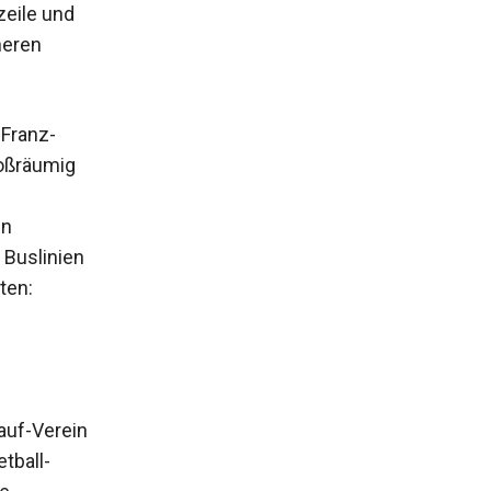
zeile und
neren
 Franz-
roßräumig
en
 Buslinien
ten:
auf-Verein
tball-