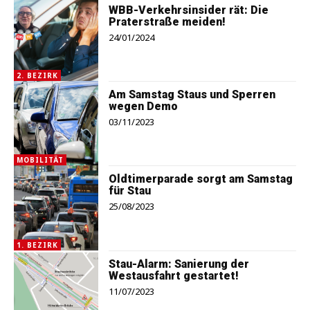
WBB-Verkehrsinsider rät: Die
Praterstraße meiden!
24/01/2024
2. BEZIRK
Am Samstag Staus und Sperren
wegen Demo
03/11/2023
MOBILITÄT
Oldtimerparade sorgt am Samstag
für Stau
25/08/2023
1. BEZIRK
Stau-Alarm: Sanierung der
Westausfahrt gestartet!
11/07/2023