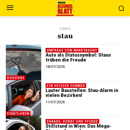
TOPIC
stau
UMFRAGE VON MARKTAGENT
Auto als Statussymbol: Staus
trüben die Freude
18/07/2026
DOSSIERS
EIN HEISSER SOMMER
Lauter Baustellen: Stau-Alarm in
vielen Bezirken!
11/07/2026
STADTLEBEN
PARADE, KÖRBE UND PFERDE
Stillstand in Wien: Das Mega-