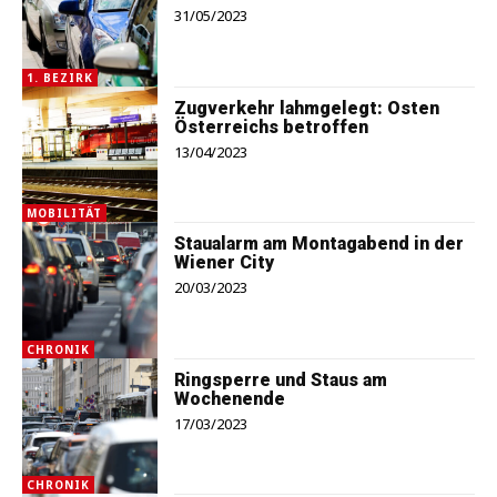
31/05/2023
1. BEZIRK
Zugverkehr lahmgelegt: Osten
Österreichs betroffen
13/04/2023
MOBILITÄT
Staualarm am Montagabend in der
Wiener City
20/03/2023
CHRONIK
Ringsperre und Staus am
Wochenende
17/03/2023
CHRONIK