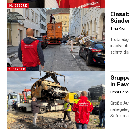
10. BEZIRK
Einsat
Sünder
Tina Kierl
Trotz abg
insolvent
schritt d
7. BEZIRK
Grupp
in Fav
Ernst Berg
Große Auf
nahegeleg
Sofortmaß