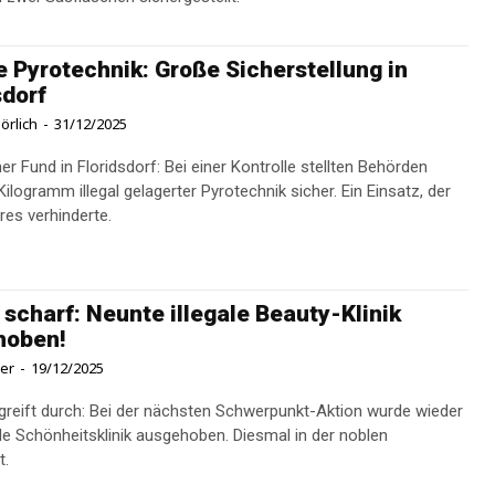
le Pyrotechnik: Große Sicherstellung in
sdorf
örlich
-
31/12/2025
er Fund in Floridsdorf: Bei einer Kontrolle stellten Behörden
ilogramm illegal gelagerter Pyrotechnik sicher. Ein Einsatz, der
es verhinderte.
 scharf: Neunte illegale Beauty-Klinik
hoben!
ner
-
19/12/2025
 greift durch: Bei der nächsten Schwerpunkt-Aktion wurde wieder
gale Schönheitsklinik ausgehoben. Diesmal in der noblen
t.