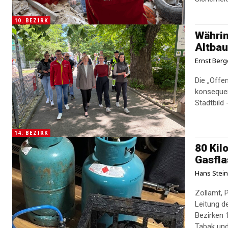
10. BEZIRK
Währin
Altbau
Ernst Berg
Die „Offe
konsequen
Stadtbild
14. BEZIRK
80 Kil
Gasfla
Hans Stei
Zollamt, 
Leitung d
Bezirken 1
Tabak und