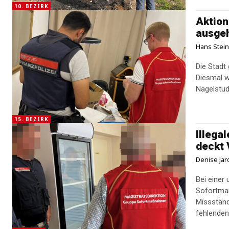
10. BEZIRK
Aktion
ausge
Hans Stei
Die Stadt
Diesmal w
15. BEZIRK
Illega
deckt 
Denise Jar
Bei einer
Sofortma
Missständ
fehlenden 