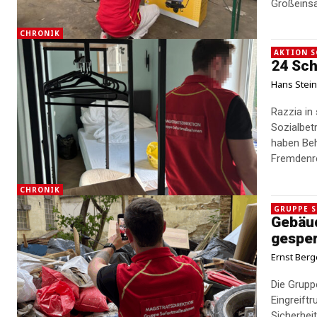
Großeinsat
CHRONIK
AKTION S
24 Sch
Hans Stei
Razzia in
Sozialbetrugsfälle aufg
haben Beh
Fremdenre
CHRONIK
GRUPPE 
Gebäu
gesper
Ernst Berg
Die Grupp
Eingreift
Sicherhei