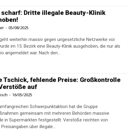
 scharf: Dritte illegale Beauty-Klinik
hoben!
ner
-
05/08/2025
 geht weiterhin massiv gegen ungesetzliche Netzwerke vor.
urde im 15. Bezirk eine Beauty-Klinik ausgehoben, die nur als
Nagelstudio angemeldet war. Nach den...
le Tschick, fehlende Preise: Großkontrolle
Verstöße auf
osch
-
16/05/2025
 umfangreichen Schwerpunktaktion hat die Gruppe
ßnahmen gemeinsam mit mehreren Behörden massive
e in Supermärkten festgestellt. Verstöße reichten von
Preisangaben über illegale...