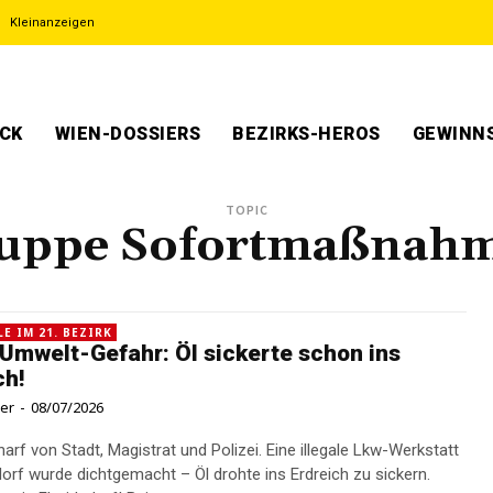
Kleinanzeigen
ECK
WIEN-DOSSIERS
BEZIRKS-HEROS
GEWINNS
TOPIC
uppe Sofortmaßnah
E IM 21. BEZIRK
Umwelt-Gefahr: Öl sickerte schon ins
ch!
ner
-
08/07/2026
arf von Stadt, Magistrat und Polizei. Eine illegale Lkw-Werkstatt
sdorf wurde dichtgemacht – Öl drohte ins Erdreich zu sickern.