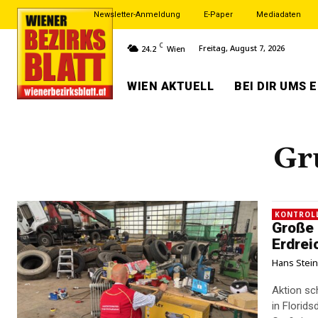
Newsletter-Anmeldung
E-Paper
Mediadaten
C
Freitag, August 7, 2026
24.2
Wien
WIEN AKTUELL
BEI DIR UMS 
Gr
KONTROLL
Große 
Erdrei
Hans Stei
Aktion sch
in Florid