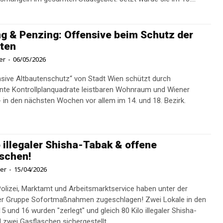
g & Penzing: Offensive beim Schutz der
ten
er
-
06/05/2026
nsive Altbautenschutz“ von Stadt Wien schützt durch
te Kontrollplanquadrate leistbaren Wohnraum und Wiener
 - in den nächsten Wochen vor allem im 14. und 18. Bezirk.
o illegaler Shisha-Tabak & offene
schen!
ner
-
15/04/2026
Polizei, Marktamt und Arbeitsmarktservice haben unter der
er Gruppe Sofortmaßnahmen zugeschlagen! Zwei Lokale in den
5 und 16 wurden "zerlegt" und gleich 80 Kilo illegaler Shisha-
 zwei Gasflaschen sichergestellt.