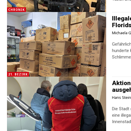
CHRONIK
Illega
Florid
Michaela G
Gefährlich
hunderte K
Schlimmer
21. BEZIRK
Aktion
ausge
Hans Stei
Die Stadt
eine ille
Innenstad