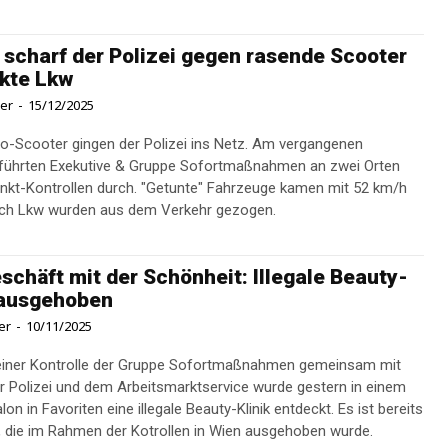
 scharf der Polizei gegen rasende Scooter
kte Lkw
ner
-
15/12/2025
bo-Scooter gingen der Polizei ins Netz. Am vergangenen
führten Exekutive & Gruppe Sofortmaßnahmen an zwei Orten
kt-Kontrollen durch. "Getunte" Fahrzeuge kamen mit 52 km/h
uch Lkw wurden aus dem Verkehr gezogen.
schäft mit der Schönheit: Illegale Beauty-
 ausgehoben
er
-
10/11/2025
einer Kontrolle der Gruppe Sofortmaßnahmen gemeinsam mit
r Polizei und dem Arbeitsmarktservice wurde gestern in einem
on in Favoriten eine illegale Beauty-Klinik entdeckt. Es ist bereits
e, die im Rahmen der Kotrollen in Wien ausgehoben wurde.