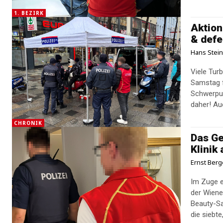
1. BEZIRK
Aktion
& defe
Hans Stei
Viele Tur
Samstag 
Schwerpun
daher! A
CHRONIK
Das Ge
Klinik
Ernst Berg
Im Zuge 
der Wiene
Beauty-Sal
die siebt