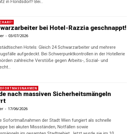
z in Floridsdorf! Bei...
CHARF!
warzarbeiter bei Hotel-Razzia geschnappt!
ner
-
03/07/2026
 städtischen Hotels: Gleich 24 Schwarzarbeiter und mehrere
edeckt. Bei Schwerpunktkontrollen in der Hotellerie
örden zahlreiche Verstöße gegen Arbeits-, Sozial- und
cht...
SOFORTMASSNAHMEN
de nach massiven Sicherheitsmängeln
rt
er
-
17/06/2026
e Sofortmaßnahmen der Stadt Wien fungiert als schnelle
ruppe bei akuten Missständen, Notfällen sowie
tsmängeln im gesamten Stadtgebiet. Jetzt wurde sie im 10....