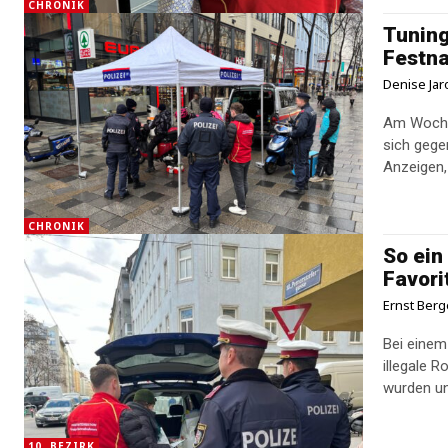
CHRONIK
Tuning
Festn
Denise Jar
Am Wochen
sich gege
Anzeigen,
CHRONIK
So ein
Favori
Ernst Berg
Bei einem
illegale 
10. BEZIRK