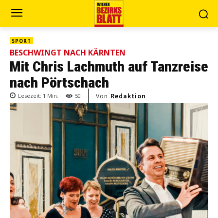
SPORT
BESCHWINGT NACH KÄRNTEN
Mit Chris Lachmuth auf Tanzreise
nach Pörtschach
Von
Redaktion
Lesezeit:
1
Min.
50