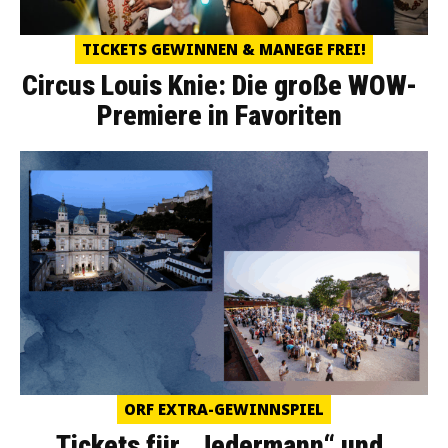
TICKETS GEWINNEN & MANEGE FREI!
Circus Louis Knie: Die große WOW-
Premiere in Favoriten
ORF EXTRA-GEWINNSPIEL
Tickets für „Jedermann“ und