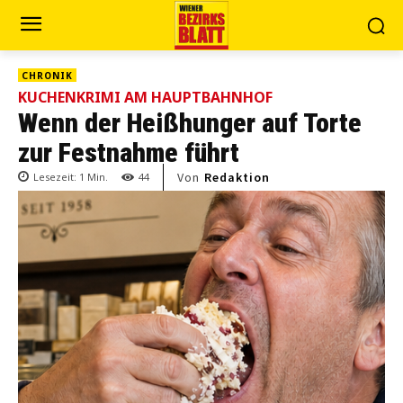
CHRONIK
KUCHENKRIMI AM HAUPTBAHNHOF
Wenn der Heißhunger auf Torte
zur Festnahme führt
Von
Redaktion
Lesezeit:
1
Min.
44