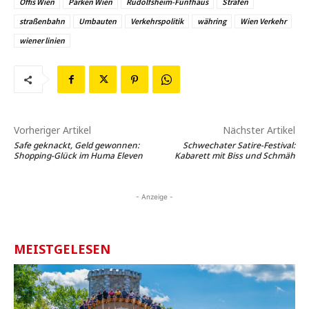
Öffis Wien
Parken Wien
Rudolfsheim-Fünfhaus
Strafen
straßenbahn
Umbauten
Verkehrspolitik
währing
Wien Verkehr
wiener linien
Vorheriger Artikel
Nächster Artikel
Safe geknackt, Geld gewonnen:
Schwechater Satire-Festival:
Shopping-Glück im Huma Eleven
Kabarett mit Biss und Schmäh
- Anzeige -
MEISTGELESEN