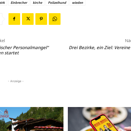
zirk
Einbrecher
kirche
Polizeihund
wieden
kel
Näc
itischer Personalmangel“
Drei Bezirke, ein Ziel: Verein
n startet
- Anzeige -