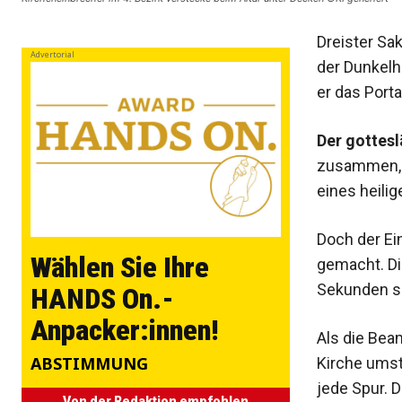
Dreister Sak
Advertorial
der Dunkelhe
er das Porta
Der gottesl
zusammen, w
eines heilig
Doch der Ei
Wählen Sie Ihre
gemacht. Di
Sekunden spä
HANDS On.-
Anpacker:innen!
Als die Bea
ABSTIMMUNG
Kirche umst
jede Spur. 
Von der Redaktion empfohlen