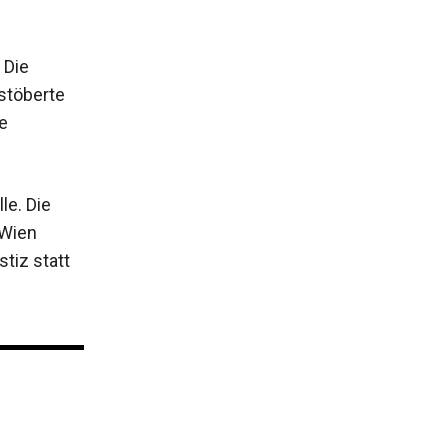
 Die
 stöberte
e
le. Die
 Wien
tiz statt