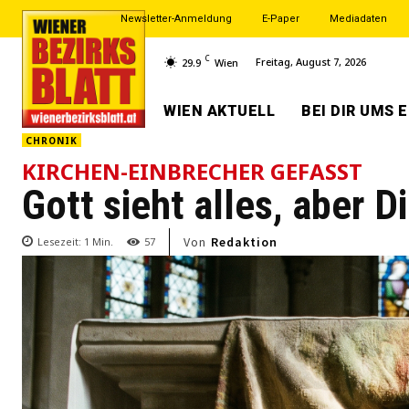
Newsletter-Anmeldung
E-Paper
Mediadaten
C
Freitag, August 7, 2026
29.9
Wien
WIEN AKTUELL
BEI DIR UMS 
CHRONIK
KIRCHEN-EINBRECHER GEFASST
Gott sieht alles, aber D
Von
Redaktion
Lesezeit:
1
Min.
57