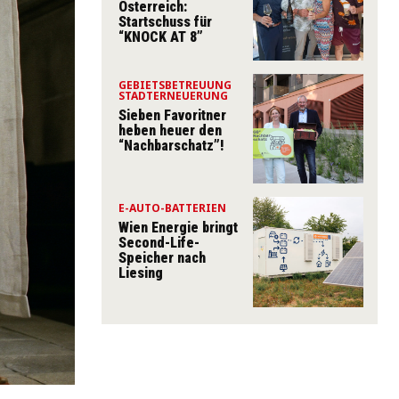
Österreich:
Startschuss für
“KNOCK AT 8”
GEBIETSBETREUUNG
STADTERNEUERUNG
Sieben Favoritner
heben heuer den
“Nachbarschatz”!
E-AUTO-BATTERIEN
Wien Energie bringt
Second-Life-
Speicher nach
Liesing