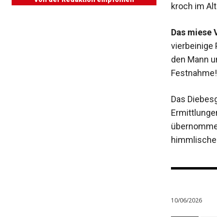
kroch im Al
Das miese V
vierbeinige
den Mann un
Festnahme!
Das Diebesgu
Ermittlunge
übernommen.
himmlischer
10/06/2026