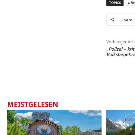
TOPICS
4. Be
Share
Vorheriger Arti
„Polizei – kr
Volksbegehre
MEISTGELESEN