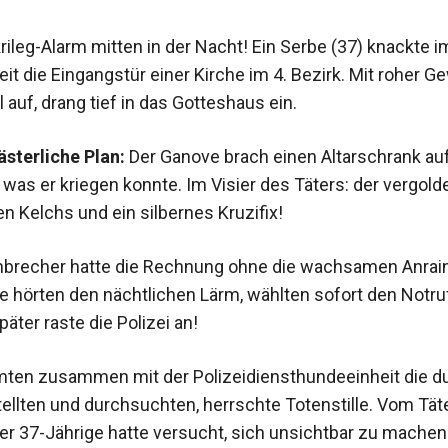
rileg-Alarm mitten in der Nacht! Ein Serbe (37) knackte 
it die Eingangstür einer Kirche im 4. Bezirk. Mit roher G
l auf, drang tief in das Gotteshaus ein.
ästerliche Plan:
Der Ganove brach einen Altarschrank auf,
as er kriegen konnte. Im Visier des Täters: der vergold
en Kelchs und ein silbernes Kruzifix!
nbrecher hatte die Rechnung ohne die wachsamen Anrai
e hörten den nächtlichen Lärm, wählten sofort den Notru
ter raste die Polizei an!
mten zusammen mit der Polizeidiensthundeeinheit die d
ellten und durchsuchten, herrschte Totenstille. Vom Täte
Der 37-Jährige hatte versucht, sich unsichtbar zu machen