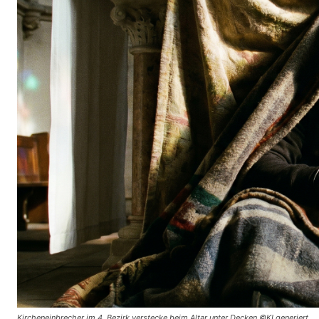
Kircheneinbrecher im 4. Bezirk verstecke beim Altar unter Decken ©KI generiert