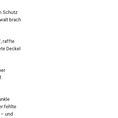
im Schutz
ewalt brach
 raffte
ete Deckel
ner
f.
unkle
r fehlte
 – und