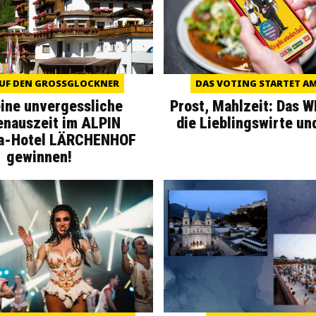
UF DEN GROSSGLOCKNER
DAS VOTING STARTET AM 
eine unvergessliche
Prost, Mahlzeit: Das 
enauszeit im ALPIN
die Lieblingswirte un
a-Hotel LÄRCHENHOF
gewinnen!