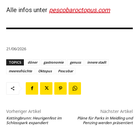
Alle infos unter
pescobaroctopus.com
21/06/2026
TOPICS
döner
gastronomie
genuss
innere stadt
meeresfrüchte
Oktopus
Pescobar
Vorheriger Artikel
Nächster Artikel
Kottingbrunn: Heurigenfest im
Pläne für Parks in Meidling und
Schlosspark expandiert
Penzing werden präsentiert