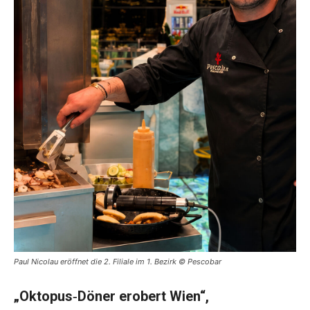
Paul Nicolau eröffnet die 2. Filiale im 1. Bezirk © Pescobar
„Oktopus‑Döner erobert Wien“,