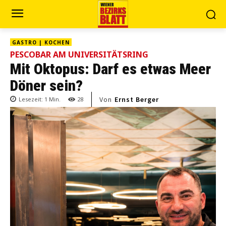
GASTRO | KOCHEN
PESCOBAR AM UNIVERSITÄTSRING
Mit Oktopus: Darf es etwas Meer
Döner sein?
Von
Ernst Berger
Lesezeit:
1
Min.
28