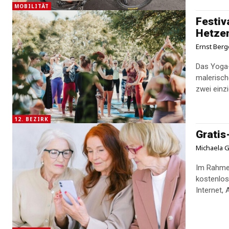
MOBILITÄT
Festiv
Hetze
Ernst Berg
Das Yoga-
malerisch
zwei einzi
12. BEZIRK
Gratis
Michaela G
Im Rahmen
kostenlo
Internet, 