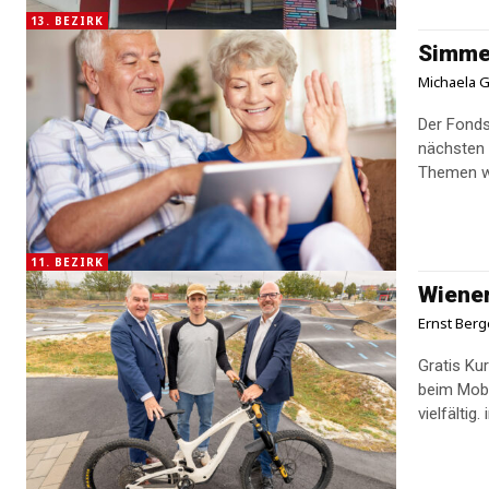
13. BEZIRK
Simmer
Michaela G
Der Fonds
nächsten 
Themen wie
11. BEZIRK
Wiener
Ernst Berg
Gratis Ku
beim Mobilitätst
vielfältig.