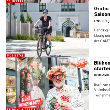
10. BEZIRK
Gratis
Saiso
Ernst Berg
Handling,
Übung und 
MOBILITÄT
Blühen
starte
Redaktion
Bunt wie 
Volkshoch
BILDUNG | ARBEIT