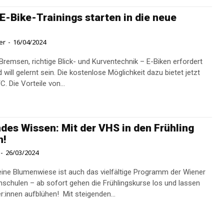
 E-Bike-Trainings starten in die neue
n
er
-
16/04/2024
 Bremsen, richtige Blick- und Kurventechnik – E-Biken erfordert
will gelernt sein. Die kostenlose Möglichkeit dazu bietet jetzt
der ÖAMTC. Die Vorteile von...
des Wissen: Mit der VHS in den Frühling
n!
-
26/03/2024
eine Blumenwiese ist auch das vielfältige Programm der Wiener
schulen – ab sofort gehen die Frühlingskurse los und lassen
Teilnehmer:innen aufblühen! Mit steigenden...