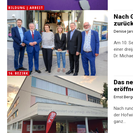
BILDUNG | ARBEIT
Nach G
zurüc
Denise Jar
Am 10. Se
einer dre
Dr. Micha
16. BEZIRK
Das ne
eröffn
Ernst Berg
Nach rund 
der Hofwi
ganz...