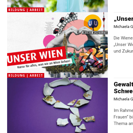
BILDUNG | ARBEIT
„Unser
Michaela G
Die Wien
„Unser Wie
und Zukunf
BILDUNG | ARBEIT
Gewalt
Schwe
Michaela G
Im Rahmen
Frauen“ b