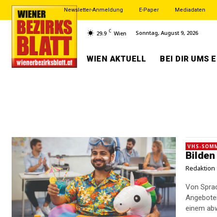
Newsletter-Anmeldung
E-Paper
Mediadaten
C
Sonntag, August 9, 2026
29.9
Wien
WIEN AKTUELL
BEI DIR UMS 
VHS-SOM
Bilden
Redaktion
Von Sprac
Angebote
einem abw