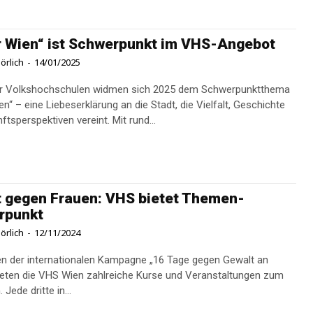
 Wien“ ist Schwerpunkt im VHS-Angebot
örlich
-
14/01/2025
er Volkshochschulen widmen sich 2025 dem Schwerpunktthema
n“ – eine Liebeserklärung an die Stadt, die Vielfalt, Geschichte
tsperspektiven vereint. Mit rund...
 gegen Frauen: VHS bietet Themen-
rpunkt
örlich
-
12/11/2024
 der internationalen Kampagne „16 Tage gegen Gewalt an
ieten die VHS Wien zahlreiche Kurse und Veranstaltungen zum
Thema an. Jede dritte in...