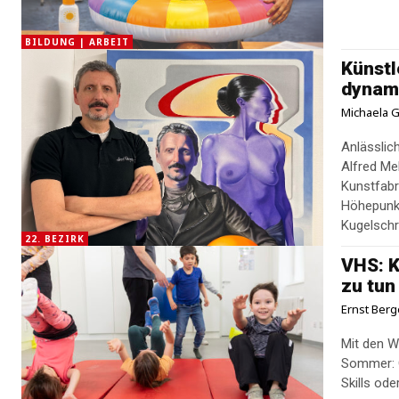
BILDUNG | ARBEIT
Künstl
dynami
Michaela G
Anlässlic
Alfred Me
Kunstfabr
Höhepunk
Kugelschre
22. BEZIRK
VHS: K
zu tun
Ernst Berg
Mit den W
Sommer: 
Skills ode