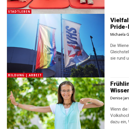
STADTLEBEN
Vielfa
Pride
Michaela G
Die Wiene
Gleichstel
sie rund 
BILDUNG | ARBEIT
Frühli
Wisse
Denise Jar
Wenn die 
Volkshoc
dazu ein,