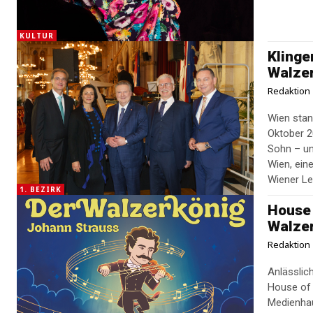
KULTUR
Klinge
Walze
Redaktion
Wien sta
Oktober 2
Sohn – un
Wien, eine
Wiener Le
1. BEZIRK
House 
Walze
Redaktion
Anlässlic
House of
Medienhau