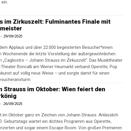
 ein.
s im Zirkuszelt: Fulminantes Finale mit
meister
-
29/09/2025
dem Applaus und über 22.000 begeisterten Besucher*innen
 Wochenende die letzte Vorstellung der außergewöhnlichen
n „Cagliostro – Johann Strauss im Zirkuszelt“. Das Musiktheater
-Theater Roncalli am Wiener Heumarkt verband Operette, Pop
skunst auf völlig neue Weise – und sorgte damit für einen
esucheransturm.
 Strauss im Oktober: Wien feiert den
rkönig
-
26/09/2025
t im Oktober ganz im Zeichen von Johann Strauss. Anlässlich
0. Geburtstags wartet ein dichtes Programm aus Operette,
Konzerten und sogar einem Escape Room. Von großen Premieren