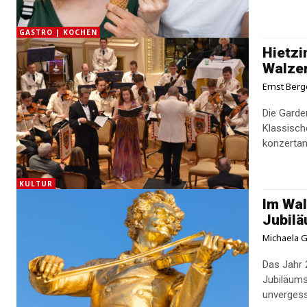
GASTRO | KOCHEN
Hietzi
Walzer
Ernst Berg
Die Garde
Klassisch
konzertan
KULTUR
Im Wal
Jubil
Michaela G
Das Jahr 
Jubiläums
unvergess