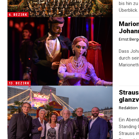
bis hin z
Überblick.
6. BEZIRK
Marion
Johan
Ernst Berg
Dass Joha
durch sei
Marionett
13. BEZIRK
Strauss
glanzv
Redaktion
Ein Abend
Standing 
Strauss i