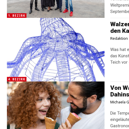
Weltpremi
Septembe
1. BEZIRK
Walzer
den Ka
Redaktion
Was hat e
das Künstl
Teich vor
4. BEZIRK
Von Wa
Dahin
Michaela G
Die Tempe
eingeläut
Gastronom