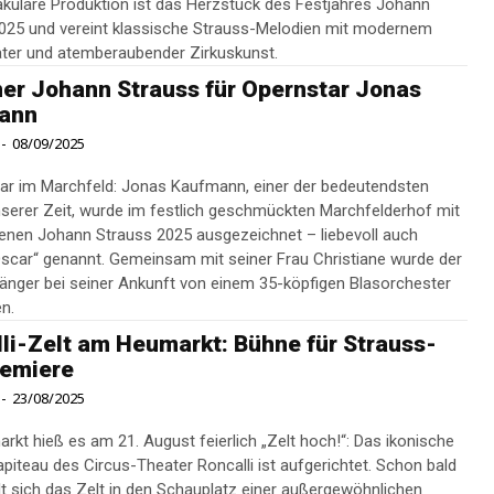
akuläre Produktion ist das Herzstück des Festjahres Johann
025 und vereint klassische Strauss-Melodien mit modernem
ter und atemberaubender Zirkuskunst.
er Johann Strauss für Opernstar Jonas
ann
-
08/09/2025
tar im Marchfeld: Jonas Kaufmann, einer der bedeutendsten
serer Zeit, wurde im festlich geschmückten Marchfelderhof mit
nen Johann Strauss 2025 ausgezeichnet – liebevoll auch
scar“ genannt. Gemeinsam mit seiner Frau Christiane wurde der
ger bei seiner Ankunft von einem 35-köpfigen Blasorchester
n.
li-Zelt am Heumarkt: Bühne für Strauss-
remiere
-
23/08/2025
kt hieß es am 21. August feierlich „Zelt hoch!“: Das ikonische
piteau des Circus-Theater Roncalli ist aufgerichtet. Schon bald
t sich das Zelt in den Schauplatz einer außergewöhnlichen