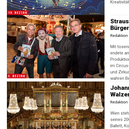
Kreativität
19. BEZIRK
Straus
Bürger
Redaktion
Mit tosen
endete am
Produktio
im Circus
und Zirku
3. BEZIRK
wahren B
Johann
Walze
Redaktion
Wien steh
seines 20
Ballett, 