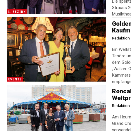
Die spekt
Strauss 2
3. BEZIRK
Musikthea
Golden
Kaufm
Redaktion
Ein Welts
Tenöre un
dem Golde
„Walzer-O
Kammersän
EVENTS
empfange
Roncal
Weltp
Redaktion
Am Heumar
Grand Cha
verwandel