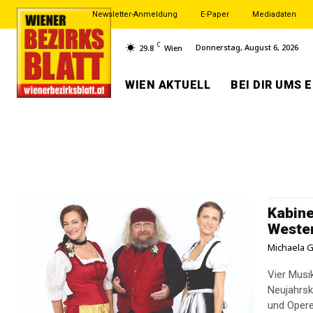
Newsletter-Anmeldung
E-Paper
Mediadaten
C
Donnerstag, August 6, 2026
29.8
Wien
WIEN AKTUELL
BEI DIR UMS 
Kabine
Weste
Michaela G
Vier Musi
Neujahrsk
und Opere