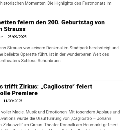
u historischen Momenten: Die Highlights des Festmonats im
etten feiern den 200. Geburtstag von
n Strauss
er
-
25/09/2025
nn Strauss von seinem Denkmal im Stadtpark herabsteigt und
ne beliebte Operette führt, ist in der wunderbaren Welt des
entheaters Schloss Schönbrunn...
 trifft Zirkus: „Cagliostro“ feiert
olle Premiere
-
11/09/2025
 voller Magie, Musik und Emotionen: Mit tosendem Applaus und
Ovations wurde die Uraufführung von „Cagliostro – Johann
m Zirkuszelt“ im Circus-Theater Roncalli am Heumarkt gefeiert.