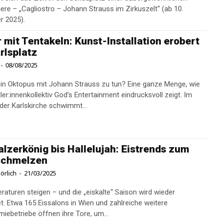
ere – „Cagliostro – Johann Strauss im Zirkuszelt“ (ab 10.
r 2025).
 mit Tentakeln: Kunst-Installation erobert
rlsplatz
-
08/08/2025
in Oktopus mit Johann Strauss zu tun? Eine ganze Menge, wie
er:innenkollektiv God’s Entertainment eindrucksvoll zeigt. Im
 der Karlskirche schwimmt...
lzerkönig bis Hallelujah: Eistrends zum
schmelzen
örlich
-
21/03/2025
raturen steigen – und die „eiskalte“ Saison wird wieder
et. Etwa 165 Eissalons in Wien und zahlreiche weitere
iebetriebe öffnen ihre Tore, um...