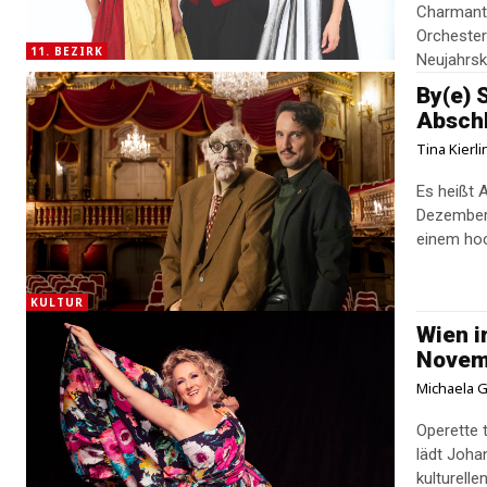
Charmant 
Orchester 
11. BEZIRK
Neujahrsk
By(e) 
Absch
Tina Kierl
Es heißt
Dezember 
einem hoc
KULTUR
Wien i
Novem
Michaela G
Operette 
lädt Joha
kulturelle