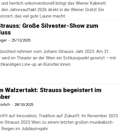
und herrlich unkonventionell bringt das Wiener Kabinett
den Jahresauftakt 2026 direkt in die Wiener Grätzl. Ein
onzert, das viel gute Laune macht.
Strauss: Große Silvester-Show zum
luss
inger
-
25/12/2025
 Abschied nehmen vom Johann Strauss-Jahr 2025: Am 31.
wird im Theater an der Wien ein Schlusspunkt gesetzt – mit
hkarätigen Line-up an Künstler:innen.
m Walzertakt: Strauss begeistert im
ber
örlich
-
28/10/2025
trifft auf Innovation, Tradition auf Zukunft: Im November 2025
nn Strauss 2025 Wien zu einem letzten großen musikalisch-
n Reigen im Jubiläumsjahr.