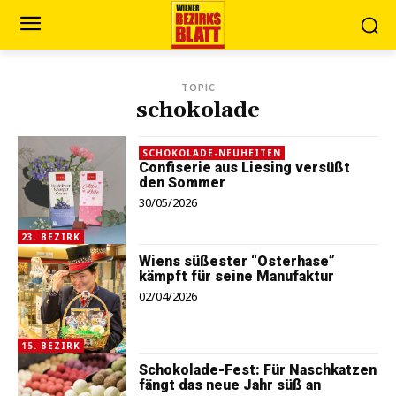
TOPIC
schokolade
SCHOKOLADE-NEUHEITEN
Confiserie aus Liesing versüßt
den Sommer
30/05/2026
23. BEZIRK
Wiens süßester “Osterhase”
kämpft für seine Manufaktur
02/04/2026
15. BEZIRK
Schokolade-Fest: Für Naschkatzen
fängt das neue Jahr süß an