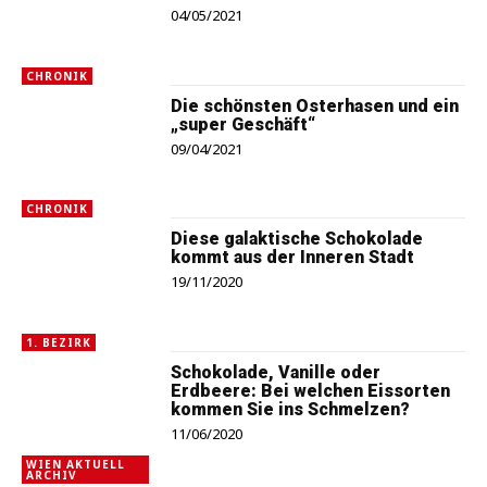
04/05/2021
CHRONIK
Die schönsten Osterhasen und ein
„super Geschäft“
09/04/2021
CHRONIK
Diese galaktische Schokolade
kommt aus der Inneren Stadt
19/11/2020
1. BEZIRK
Schokolade, Vanille oder
Erdbeere: Bei welchen Eissorten
kommen Sie ins Schmelzen?
11/06/2020
WIEN AKTUELL
ARCHIV