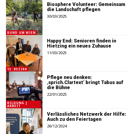
Biosphere Volunteer: Gemeinsam
die Landschaft pflegen
30/03/2025
RUND UM WIEN
Happy End: Senioren finden in
Hietzing ein neues Zuhause
11/03/2025
13. BEZIRK
Pflege neu denken:
‚sprich.Clartext‘ bringt Tabus auf
die Bühne
22/01/2025
BILDUNG |
ARBEIT
Verlässliches Netzwerk der Hilfe:
Auch zu den Feiertagen
26/12/2024