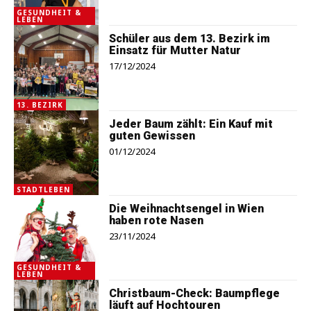
GESUNDHEIT &
LEBEN
Schüler aus dem 13. Bezirk im
Einsatz für Mutter Natur
17/12/2024
13. BEZIRK
Jeder Baum zählt: Ein Kauf mit
guten Gewissen
01/12/2024
STADTLEBEN
Die Weihnachtsengel in Wien
haben rote Nasen
23/11/2024
GESUNDHEIT &
LEBEN
Christbaum-Check: Baumpflege
läuft auf Hochtouren